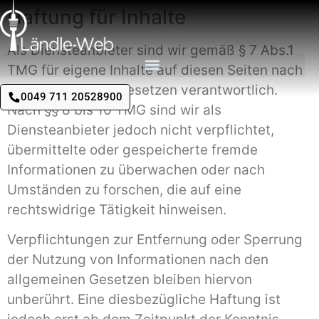
Haftung für Inhalte
Als Diensteanbieter sind wir gemäß § 7 Abs.1
TMG für eigene Inhalte auf diesen Seiten nach
den allgemeinen Gesetzen verantwortlich.
0049 711 20528900
Nach §§ 8 bis 10 TMG sind wir als
Diensteanbieter jedoch nicht verpflichtet,
übermittelte oder gespeicherte fremde
Informationen zu überwachen oder nach
Umständen zu forschen, die auf eine
rechtswidrige Tätigkeit hinweisen.
Verpflichtungen zur Entfernung oder Sperrung
der Nutzung von Informationen nach den
allgemeinen Gesetzen bleiben hiervon
unberührt. Eine diesbezügliche Haftung ist